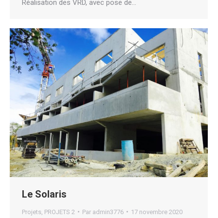
Réalisation des VRD, avec pose de…
Le Solaris
Projets
,
PROJETS 2
Par
admin3776
17 novembre 2020