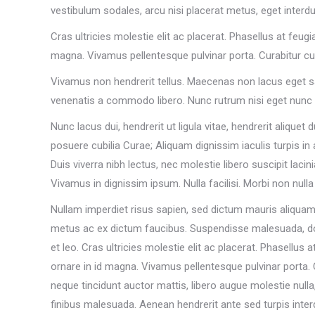
vestibulum sodales, arcu nisi placerat metus, eget interd
Cras ultricies molestie elit ac placerat. Phasellus at feug
magna. Vivamus pellentesque pulvinar porta. Curabitur 
Vivamus non hendrerit tellus. Maecenas non lacus eget sapi
venenatis a commodo libero. Nunc rutrum nisi eget nunc 
Nunc lacus dui, hendrerit ut ligula vitae, hendrerit aliquet
posuere cubilia Curae; Aliquam dignissim iaculis turpis in a
Duis viverra nibh lectus, nec molestie libero suscipit lacin
Vivamus in dignissim ipsum. Nulla facilisi. Morbi non nulla
Nullam imperdiet risus sapien, sed dictum mauris aliquam 
metus ac ex dictum faucibus. Suspendisse malesuada, dolor s
et leo. Cras ultricies molestie elit ac placerat. Phasellus
ornare in id magna. Vivamus pellentesque pulvinar porta
neque tincidunt auctor mattis, libero augue molestie null
finibus malesuada. Aenean hendrerit ante sed turpis inter