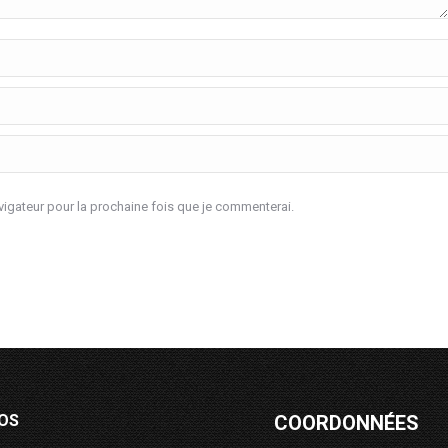
igateur pour la prochaine fois que je commenterai.
OS
COORDONNÉES