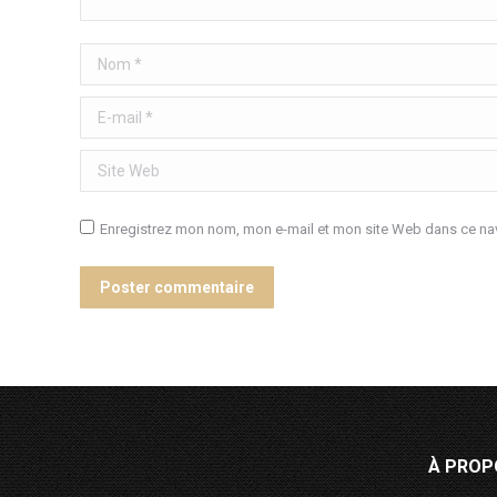
Nom *
E-mail *
Site Web
Enregistrez mon nom, mon e-mail et mon site Web dans ce nav
Poster commentaire
À PROP