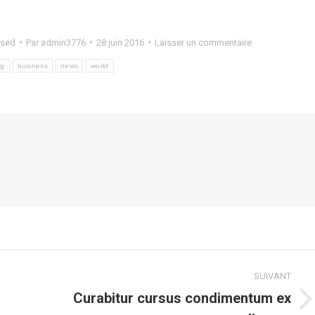
ised
Par
admin3776
28 juin 2016
Laisser un commentaire
og
business
news
world
SUIVANT
Curabitur cursus condimentum ex
Article