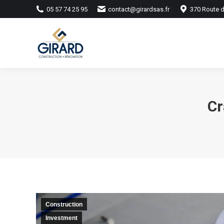
05 57 74 25 95
contact@girardsas.fr
370 Route d
Cr
Construction
Investment