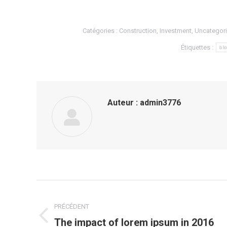
Catégories :
Construction
,
Investment
,
Uncategor
Étiquettes :
bl
Auteur :
admin3776
Navigation
article
PRÉCÉDENT
The impact of lorem ipsum in 2016
Article