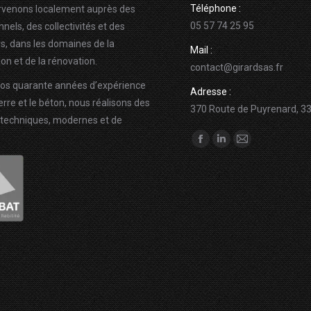
Téléphone :
rvenons localement auprès des
05 57 74 25 95
nels, des collectivités et des
rs, dans les domaines de la
Mail :
on et de la rénovation.
contact@girardsas.fr
nos quarante années d’expérience
Adresse :
erre et le béton, nous réalisons des
370 Route de Puyrenard, 339
techniques, modernes et de
Trouvez nous sur :
Facebook
LinkedIn
E-
page
page
mail
opens
opens
page
in
in
opens
new
new
in
window
window
new
window