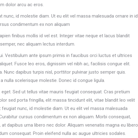
um dolor arcu ac eros.
iat nunc, id molestie diam. Ut eu elit vel massa malesuada ornare in id
cursus condimentum ex non aliquam
en finibus mollis id vel est. Integer vitae neque et lacus blandit
semper, nec aliquam lectus interdum.
 dui. Vestibulum ante ipsum primis in faucibus orci luctus et ultrices
liquet. Fusce leo eros, dignissim vel nibh ac, facilisis congue elit.
ia. Nunc dapibus turpis nisl, porttitor pulvinar justo semper quis.
 a nulla scelerisque molestie. Donec id congue ligula.
eget. Sed ut tellus vitae mauris feugiat consequat. Cras pretium
ed porta fringilla, elit massa tincidunt elit, vitae blandit leo velit
 at feugiat nunc, id molestie diam. Ut eu elit vel massa malesuada
. Curabitur cursus condimentum ex non aliquam. Morbi consequat,
a, at dapibus urna libero nec dolor. Aliquam venenatis magna eu libero
dum consequat. Proin eleifend nulla ac augue ultricies sodales.